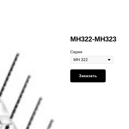
МН322-МН323
Серия
Заказать