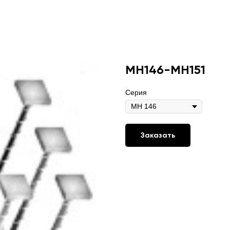
МН146-МН151
Серия
Заказать