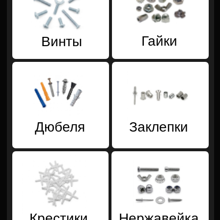
Дюбеля
Заклепки
Крестики
Нержавейка
Такелаж
Шайбы
Шплинты
Шурупы