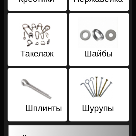
Каталог стандартного крепежа
Спецкрепеж по ГОСТ
и чертежам
Производим и продаем
крепежную продукцию
по всей России
8 (800) 101 53
47
Расчет стоимости спецкрепежа
Каталог спецкрепежа