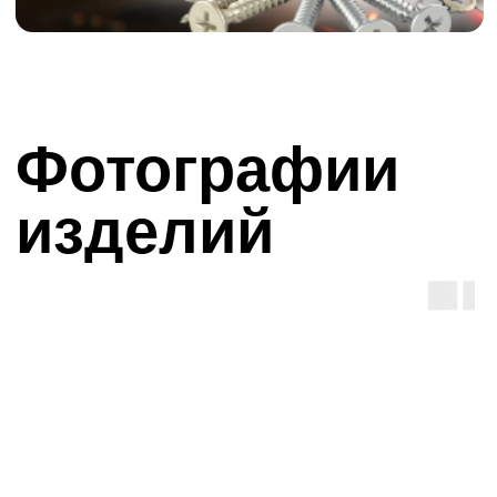
чертежам за 3-4 часа
Срок изготовления от 10-20
раб. дней в зависимости от
сложности и объема
Предоставим сертификаты и
паспорт на изделие. Вся
продукция с сертификатами
Отправляем груз по
всей России
Действует отсрочка
платежа