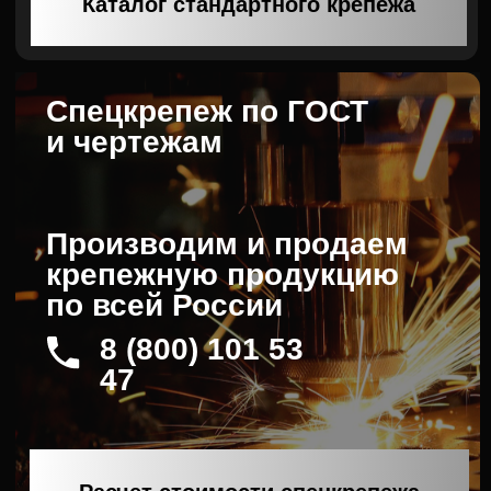
Каталог спецкрепежа
Фундаментные
Анкерные
болты
плиты
Болт БСР
Шпильки