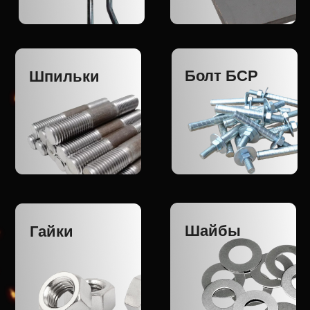
Металлообработка
на станках ЧПУ по
вашим чертежам
Детали любой сложности
Работаем на высокоточном токарно-фрезерном
обрабатывающем оборудовании
Точение, растачивание, нарезание всех типов
резьб, сверление, фрезерование
Отправляем по РФ
Оставить заявку