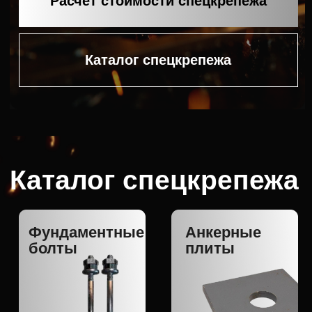
Шайбы
Гайки
Призонные
Закладные
болты
детали
Перейти в каталог
Услуги