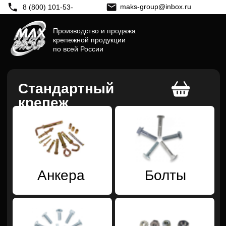
maks-group@inbox.ru
8 (800) 101-53-
47
Производство и продажа
крепежной продукции
по всей России
Стандартный
крепеж
Анкера
Болты
Гайки
Винты